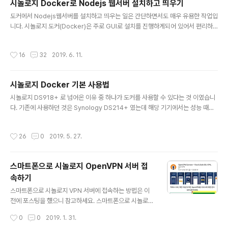
시놀로지 Docker로 Nodejs 웹서버 설치하고 띄우기
곳에 4G짜리 RAM이 하나 끼워져있습니다. 사진은 제가
글 내용
도커에서 Nodejs웹서버를 설치하고 띄우는 일은 간단하면서도 매우 유용한 작업입
교체하고 찍어서 삼성 RAM이 꽃힌게 보이지만 원래는 정
니다. 시놀로지 도커(Docker)은 주로 GUI로 설치를 진행하게되어 있어서 편리하
품 Synology RAM이 꽂혀 있습니다. 어찌되었든 4GB
기는 하나 아직 참고할 만한 자료들이 별로 없어서 처음 시도할 때는 애를 좀 먹게 되
RAM이 기본적으로 이렇게 슬롯 하나에 꽃혀있고 하나는
어 있습니다. 그래서 이번에는 시놀로지에 있는 도커(Docker) 스테이션으로 Nod
비워져 있습니다. 시놀로지의 공식적인 최대 RAM은 8GB
작성시간
16
32
2019. 6. 11.
ejs 웹서버를 설치하고 실행하는 과정을 포스팅 해보려고 합니다. 전체적인 설명은
로 되어 있습니다. 다시말하면 기본 4GB에 추가로 4GB
이전에 시놀로지 Docker 기본 사용법이라고 포스팅을 했으니 먼저 읽어보시는 것
를 끼워서 8GB로 사..
이 좋습니다. 레지스트리에서 nodejs 이미지 다운로드 받기 node.js로 웹서버를
시놀로지 Docker 기본 사용법
실행시키는 것이 목적이니 먼저 node.js 도커 이미지를 다운로드 받아야 합니다. n
글 내용
ode.js 도커 이미지를 어디에서든 받아오..
시놀로지 DS918+ 로 넘어온 이유 중 하나가 도커를 사용할 수 있다는 것 이였습니
다. 기존에 사용하던 것은 Synology DS214+ 였는데 해당 기기에서는 성능 때문
이였는지 Docker패키지를 설치할 수 없었습니다. 저도 도커 초보라서 많이 알지는
못하지만 정리차원으로 포스팅을 해 볼까 합니다. 도커란 무엇인가??도커란 컨테이
작성시간
26
0
2019. 5. 27.
너 기반의 오픈소스 가상화 플랫폼입니다. 라고 인터넷에 많이 올라와 있으나 초보자
들에게는 이게 뭔~ 소린가~ 할 것입니다. 그래서 짧고 간단하게 풀어서 설명을 먼저
해 볼까 합니다. VirtualBox, VMware 같은 가상머신이라는 것이 있습니다. 가상
스마트폰으로 시놀로지 OpenVPN 서버 접
머신은 컴퓨터 안에 또 다른 가상의 컴퓨터를 띄우는 기술을 말하는데 MAC컴퓨터
속하기
에 windows를, Windows컴퓨터에서..
글 내용
스마트폰으로 시놀로지 VPN 서버에 접속하는 방법은 이
전에 포스팅을 헀으니 참고하세요. 스마트폰으로 시놀로지
VPN 서버에 접속하기 이번에는 OpenVPN으로 접속하는
작성시간
0
0
2019. 1. 31.
방법입니다. 이전 포스팅에 시놀로지에 OpenVPN 서버를