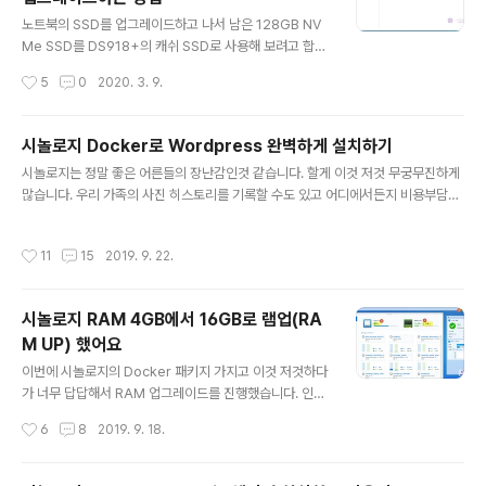
다. 프론트앤드는 react.js로 개발하든, vue.js로 개발하
글 내용
든 알아서하고 백앤드는 STRAPI에서 제공하는 RESTful
노트북의 SSD를 업그레이드하고 나서 남은 128GB NV
or GraphQL로 데이터를 주고받도록 하는 것입니다. 그
Me SSD를 DS918+의 캐쉬 SSD로 사용해 보려고 합니
렇게 확보된 콘텐츠는 STRAPI에서 관리할 수 있습니다.
다. 설치는 상당히 쉽습니다. SSD 캐시 장착 준비하기 일
작성시간
5
0
2020. 3. 9.
자세한 설명은 아래의 링크를 참조하세요. 프론트앤드 개
단 기존의 DSM의 저장소관리자 화면을 보겠습니다. HD
발자..
D/SDD 메뉴를 보면 저는 HDD가 3개 밖에 없어서 3개가
표시되어 있습니다. SSD 캐시 메뉴를 보게 되면 사용할 S
시놀로지 Docker로 Wordpress 완벽하게 설치하기
SD가 없다고 표시 되고 있습니다. 먼저 SSD 캐시 어드바
글 내용
시놀로지는 정말 좋은 어른들의 장난감인것 같습니다. 할게 이것 저것 무궁무진하게
이저를 보면 현재 필요한 권장크기의 캐시가 얼마나 되는
많습니다. 우리 가족의 사진 히스토리를 기록할 수도 있고 어디에서든지 비용부담없
지 알려줍니다. 저는 대략 54.5GB가 필요하다고 하네요.1
이 동영상을 즐길 수도 있고 만화서버로도 이용할 수 있습니다. 그중에서도 프로그래
28GB를 장착하려고하니 용량은 충분하지 않을까 합니다.
머나 개발자 라면 정말 반길만한 서비스가 있는데, 바로 도커(Docker)라고 할 수 있
장착하기 전에 먼저 나스를 종료해야 합니다. 종료는 전원
작성시간
11
15
2019. 9. 22.
습니다. 도커에 대해서 자세히 알려면 공부를 많이 해야 겠지만 간단하게 말한다면…
버튼을 3초이상 눌러도 되지만 DSM화면에서도 종료를
개발자가 개발을 하다가 "이게 아닌가벼~~"하는 생각이 들때 그냥 도커 컨테이너만
할 수 있습니다. ..
삭제해 버리면 깨끗하게 삭제가 가능하다는 것입니다. 다시 시작 할 수도 있고 도커
시놀로지 RAM 4GB에서 16GB로 램업(RA
로 개발이 완료되었을때 그상태 그대로 운영으로 돌릴 수도 있습니다. 저도 몇개의
M UP) 했어요
도커사용법을 포스팅했는데요. 아래의 경로를 참고하세요. 시놀..
글 내용
이번에 시놀로지의 Docker 패키지 가지고 이것 저것하다
가 너무 답답해서 RAM 업그레이드를 진행했습니다. 인터
넷의 도움을 받고자 이것저것 찾아보고 최종적으로 실제
작성시간
6
8
2019. 9. 18.
램업한 결과를 공유해 보고자 합니다.Synology의 DS91
8+ RAM UP은 얼마까지 가능한가?제가 가지고 있는 시
놀로지는 DS918+ 입니다. 슬롯은 2개가 있고 그 중에 한