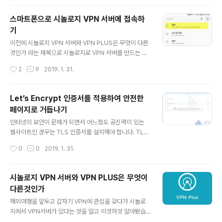
설정하는 방법도 포스팅을 했으니 참고하세요. 시놀로지 V
PN 서버와 VPN PLUS은 무엇이 다른것인가 스마트폰으
스마트폰으로 시놀로지 VPN 서버에 접속하
로 시놀로지 OpenVPN 추가하기 OpenVPN은 오픈소스
기
라 무료로 사용할 수 있고 현재 많은 VPN 업체에서도 사용
글 내용
하고있는프로토콜입니다. 비교적 안전하고 속도도 괜찮은
이전에 시놀로지 VPN 서버와 VPN PLUS은 무엇이 다른
VPN이라고 보시면 됩니다. 다만 앱(프로그램)도 깔아야
것인가 라는 제목으로 시놀로지로 VPN 서버를 만드는 것
하고 Config파일도 설정해야 하고 다소 복잡한 과정을 거
을 포스팅 했었습니다. 이번엔 이 VPN서버에 스마트폰으
작성시간
2
9
2019. 1. 31.
쳐야 합니다. 먼저 플레이스토어에서 OpenVPN 앱을 찾
로 어떻게 접근하여 사용하는지 포스팅하려고 합니다. 제
아서 설치해야 합니다. 그러..
폰이 안드로이드이기 떄문에 안드로이드폰을 기준으로 설
명을 드릴 예정이며 아이폰이나 기타 다른폰 일지라도 핵
Let’s Encrypt 인증서를 적용하여 안전한
심 설정은 거의 대동소이하므로 참고하실 수 있을 것입니
페이지로 거듭나기
다. 스마트폰으로 VPN PPTP 추가하기 PPTP가 무었인
글 내용
지는 시놀로지 VPN 서버와 VPN PLUS은 무엇이 다른것
인터넷의 보안이 문제가 되면서 어느정도 공신력이 있는
인가에 설명을 달아놨으니 이전 포스팅을 참조하시면 됩니
웹사이트인 경우는 TLS 인증서를 설치해야 합니다. TLS
다. 먼저 스마트폰의 VPN설정 항목으로 이동해야 합니다.
인증서를 사용하는지 쉽게 구분할 수 있는 것은 인터넷 주
작성시간
0
0
2019. 1. 31.
설정 메뉴에서 연결이란 메뉴를 선택합니다. VPN연결은
소가 https로 시작되는지를 보면 됩니다. TLS 인증서는
많은 사람들이 사용하는 핵심 연결이 아니기..
보통 SSL 인증서라고 말하기도 하는데, 통신을 하는 서버
와 클라이언트가 서로가 문제가 없은 곳이라는 것을 인증
시놀로지 VPN 서버와 VPN PLUS은 무엇이
하고 암호화를 시켜서 중간에 해커가 끼어들지 못하게 하
다른것인가
는 것이 핵심인 프로토콜입니다. 구글이 Https 사용여부에
글 내용
따라서 검색 순위에 반영을 하겠다고 발표를 했고 티스토
해외여행을 앞두고 갑자기 VPN에 관심을 갖다가 시놀로
리도 얼마전부터 http에서 https로 바꿨습니다. 그런데 이
지에서 VPN서버가 있다는 것을 알고 이것저것 알아봤습
인증서는 보통 인증업체가 인증을 해 주기 때문에 비용이
니다. 그렇게 알게된것을 잊지않기위해 포스팅을 해 봅니