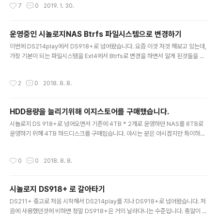
작성시간
7
0
2019. 1. 30.
발생합니다. 매년 연단위로 비용이 발생하는데 기업이라면
다. VPN은 무엇인가? VPN에 대한 포스팅은 이전에 작성
얼마 되지 않는 돈이니 지불에..
한 오페라를 이용하여 무료 VPN을 안전하고 쉽게 사용하
는 방법을 참고하시면 될 것 같습니다. 시놀로지의 VPN 서
운영중인 시놀로지NAS Btrfs 파일시스템으로 변경하기
버와 VPN Plus와의 관계 먼저 포스팅한 오페라를 이용하
글 내용
이번에 DS214play에서 DS918+로 넘어왔습니다. 요즘 이것 저것 해보고 있는데,
여 무료 VPN을 안전하고 쉽게 사용하는 방법 을 보시면 오
가장 기본이 되는 파일시스템을 Ext4에서 Btrfs로 변경을 하면서 알게 된것들을 포
페라브라우저를 이용하여 무료 공개된 VPN서버를 자동으
스팅하려고 합니다. 214play에서는 선택의 여지 없이 Ext4만 사용 할 수 있었는데
로 찾고 연결하는 방법에 대한 내용인데요. 만약 시놀로지
918+는 Ext4와 Btrfs 2개 중에 1가지를 선택할 수 있는 선택지가 있습니다. Ext4
NAS을 가지고 계시다면 나만을 위한 VPN SERVER를 직
작성시간
2
0
2018. 8. 8.
는 성능위주의 시스템에 적합하고 Btrfs는 데이터의 안전성에 적합하다고 합니다.
접 만들 수 있고 외부에서 접속하여 사용을 할 수 있습니다.
저는 데이터의 안전성이 우선이기 때문에 Btrfs로 변경을 하려고 했으나 불행히도
그런데 시놀로지 모바일앱을 살..
파일시스템을 변경하기 위해서는 기존에 있던 모든 것을 초기화하고 완전히 재설정
HDD용량을 늘리기위해 이지스토어를 구매했습니다.
을 해야만 가능하다는 소리를 들었습니다. 그래서 데이터를 백업하기 위해서 이지스
글 내용
토어 4TB를 구매했습니다. 현재..
시놀로지 DS 918+로 넘어오면서 기존에 4TB * 2개로 운영하던 NAS를 8TB로
운영하기 위해 4TB 하드디스크를 구매힜습니다. 아시는 분은 아시겠지만 특이하게
도 그냥 HDD 4TB를 구매하는 것 보다 외장하드인 WD 이지스토어 4TB를 구매하
는 것이 더 싸게 먹힌다는 점입니다. 하지만 아직 이지스토어가 국내에 정식판매가
작성시간
0
0
2018. 8. 8.
되지 않기 때문에 해외에서 구매를 해야 하는 불편함이 있습니다. 해외직구가 익숙하
다면 블랙프라이데이 같은 시기 적절 할 때 구매를 하면 좋겠지만 영어 울렁증이 있
어서 해외직구를 못하시는 분은 네이버쇼핑, 지마켓, 11번가 같은 오픈마켓에서 직구
시놀로지 DS918+ 로 갈아타기
를 대행해 주는 국내 업자를 이용하는 것도 좋은 방법입니다. 배송시간이 오래걸려서
글 내용
그렇지 직접구매하는 것과 가격차이가 많이 나지는 않습니다..
DS211+ 중고로 처음 시작해서 DS214play를 지나 DS918+로 넘어왔습니다. 처
음에 사용했던것에 비하면 정말 DS918+은 거의 날라다니는 수준입니다. 총알이 좀