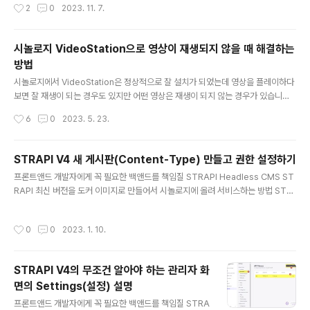
작성시간
2
0
2023. 11. 7.
나스 ..
황당했습니다. 그래도 해결하는 방법이 비교적 간단했기에
다른 사람들을 위해 글로 공유를 하려고 합니다. 불행하게
도 사진을 찍어놓지는 못했네요. 최대한 상황 설명으로 작
시놀로지 VideoStation으로 영상이 재생되지 않을 때 해결하는
성해 보겠습니다. 증상 어느 순간 NAS에 접속을 해보니 접
방법
속이 되지 않아서 살펴보니 NAS 전원이 꺼져있었습니다.
글 내용
전원 버튼을 누르니 전원 LED(파랑)가 계속 깜박이다가 약
시놀로지에서 VideoStation은 정상적으로 잘 설치가 되었는데 영상을 플레이하다
10~20초 후에 바로 전원이 꺼져버립니다. 전원이 들어와
보면 잘 재생이 되는 경우도 있지만 어떤 영상은 재생이 되지 않는 경우가 있습니다.
야 로그를 보던 상태를 보던 할 텐데 처음부터 NAS가 켜지
그런경우 혹시 오디오 코덱의 문제가 아닌지 확인해 볼 필요가 있습니다. 코덱이 무
작성시간
6
0
2023. 5. 23.
지 않으니 난감하더라구..
료코덱도 있지만 유료 코덱도 존재합니다. 그래서 VideoStation같은 무료의 제품
인경우는 굳이 돈을 지불해가면서 까지 코덱을 제공해 주지 않습니다. 그 유료코덱중
에 대표적으로 DolbyⓇ의 오디오 코덱(DTS, EAC3, TrueHD)들이 있습니다. 그
STRAPI V4 새 게시판(Content-Type) 만들고 권한 설정하기
래서 시놀로지를 설치하거나 업데이트를 하는 경우 DTS, EAC3, TrueHD 코덱이
글 내용
프론트앤드 개발자에게 꼭 필요한 백앤드를 책임질 STRAPI Headless CMS ST
실행될 수 있게 설치하는 작업을 해야 하는데, 이과정이 다소 복잡하고 짜증이 납니
RAPI 최신 버전을 도커 이미지로 만들어서 시놀로지에 올려 서비스하는 방법 STR
다. 이 부분을 github에 Alex..
API V4의 무조건 알아야 하는 기본적인 관리자 화면 설명 STRAPI V4의 무조건 알
아야 하는 기본적인 관리자 화면 - Settings(설정) 설명 STRAPI V4 새 게시판(C
작성시간
0
0
2023. 1. 10.
ontent-Type) 만들고 권한 설정하기 Strapi를 설치했으니 이제 한번 게시판을 만
들어보겠습니다. Strapi에서는 콘텐츠 타입(Content-Type)이라고 합니다. Cont
ent-Type Builder에서 만들면 됩니다. Content-Type Builder 생성하기 Cont
STRAPI V4의 무조건 알아야 하는 관리자 화
ent-Type Builder 메뉴를 선택합니다. Create new ..
면의 Settings(설정) 설명
글 내용
프론트앤드 개발자에게 꼭 필요한 백앤드를 책임질 STRA