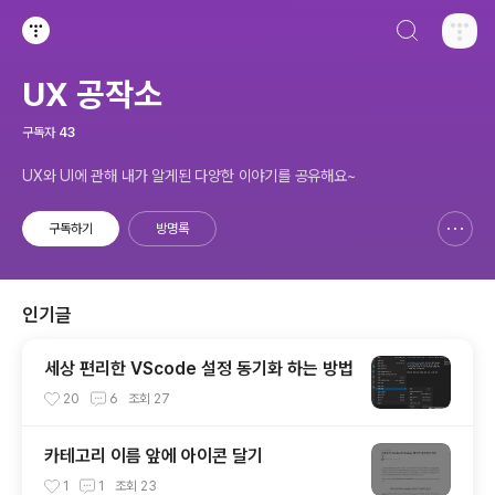
검색하기
티스토리
UX 공작소
구독자
43
UX와 UI에 관해 내가 알게된 다양한 이야기를 공유해요~
구독하기
방명록
신고하기 레이어
열기
인기글
세상 편리한 VScode 설정 동기화 하는 방법
20
6
조회
27
카테고리 이름 앞에 아이콘 달기
1
1
조회
23