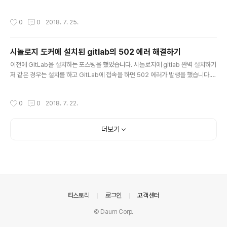
들긴했지만 만족합니다. DS918+에 대한 소개 포스팅을 간단히 해 보려고 합니다.
지난달에 에이블스토어에서 진행한 보상판매로 구매를 했습니다. 구성품은 본체, 메
작성시간
0
0
2018. 7. 25.
뉴얼, 랜선 2개, 열쇠, 전원 아답타만 심플하게 들어 있습니다. DS918+의 특징인 4
베이가 전면에 보입니다. 우측에선 LED로 4개의 HDD의 상태를 보여줍니다. 그아
래 USB3.0이 달려있고 전원버튼이 그 아래쪽에 있습니다. 1번 베이를 빼 봤습니다.
시놀로지 도커에 설치된 gitlab의 502 에러 해결하기
베이의 아래쪽을 들어서 빼내면 열립니다. 열쇠도 있어서 잠글 수 있게 되어 있네요.
글 내용
후면에는 열을 식혀주는 팬이 2개..
이전에 GitLab을 설치하는 포스팅을 했었습니다. 시놀로지에 gitlab 완벽 설치하기
저 같은 경우는 설치를 하고 GitLab에 접속을 하면 502 에러가 발생을 했습니다.
▲ 설치는 정상적으로 완료했으나 놀리듯이 커다란 글자로 502 화면이 보여집니다.
무슨 이유로 이런 에러가 나는 지는 정확히 알 수는 없으나 Docker로 설치되는것
작성시간
0
0
2018. 7. 22.
때문이 아닌가 추측만 해 봅니다. 불행하게도 위의 문제를 해결하기 위해서는 터미널
에 접속해서 CLI로 타자를 쳐서 해결해야 합니다. ▲ SSH로 시놀로지 나스에 접속
을 해야 하기 때문에 SSH를 잠깐 오픈을 해줘야 합니다. 제어판 > 터미널 및 SNMP
더보기
로 접속을 해서 SSH 서비스 활성화를 시켜야 합니다. 또한 포트도 기본 22번 포트
이지만 자신에게 맞게 수정해서 설..
의안내
티스토리
로그인
고객센터
© Daum Corp.