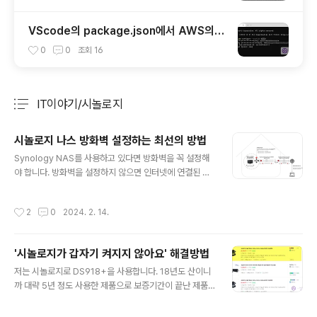
VScode의 package.json에서 AWS의 S
3로 배포하는 방법
0
0
조회
16
IT이야기/시놀로지
분류 전체보기
주요 글 목록
시놀로지 나스 방화벽 설정하는 최선의 방법
글 내용
Synology NAS를 사용하고 있다면 방화벽을 꼭 설정해
야 합니다. 방화벽을 설정하지 않으면 인터넷에 연결된 NA
S는 더 이상 당신의 것이 아니라 해커들의 놀이터가 될 것
입니다. 만약 NAS에 중요한 정보가 저장되어 있다면 그 정
작성시간
2
0
2024. 2. 14.
보가 도난당하는 것은 시간 문제일 뿐입니다. 집에서 사용
중이라면 공유기와 함께 Synology NAS에 보안을 적용
하는 것이 필요합니다. 전체 구성도 대략적인 전체 구성도
'시놀로지가 갑자기 켜지지 않아요' 해결방법
는 다음과 같습니다. 시놀로지 나스 방화벽 설정 : 방화벽을
글 내용
설정하여 외부에서 오는 80, 443 포트만 접근할수 있게
저는 시놀로지로 DS918+을 사용합니다. 18년도 산이니
합니다. 공유기 포트 포워딩 설정 : 외부에서 들어오는 80,
까 대략 5년 정도 사용한 제품으로 보증기간이 끝난 제품
443 포트만 시놀로지 나스로 포트 포워딩 합니다. DDNS
인 거지요. 다시 말하면 이제는 제가 알아서 고쳐 써야 한다
설정 : 시놀로지 나스에서 DDNS를 설정합니다. 시놀로지
는 것이기도 하구요. 그 상황에서 이런 고장이 발생하니 좀