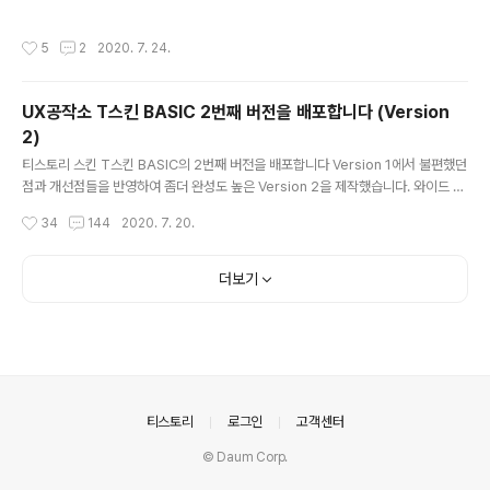
한 점을 개선했고 공감하기 버튼의 스타일을 수정하였습니다. 수정내용 대댓글 작성
시 리스트 높이가 줄어드는 오류수정 첫 대댓글 작성 시 상단부분에 가리는 오류 수
작성시간
5
2
2020. 7. 24.
정 공감했을 때 공감아이콘 스타일 수정 모바일 화면에서 공감버튼 스타일 수정 기타
코드 안정화 작업 티스토리 스킨샵에서 다운로드 받으시면 됩니다. T스킨샵 바로가
기
UX공작소 T스킨 BASIC 2번째 버전을 배포합니다 (Version
2)
글 내용
티스토리 스킨 T스킨 BASIC의 2번째 버전을 배포합니다 Version 1에서 불편했던
점과 개선점들을 반영하여 좀더 완성도 높은 Version 2을 제작했습니다. 와이드 모
니터가 넘쳐나는 시대에 티스토리 블로그를 좀 더 효율적으로 사용할 수 있게 댓글
작성시간
34
144
2020. 7. 20.
창을 화면의 우측으로 배치하고 기능의 확장성을 고려하여 기능 버튼을 본문의 좌측
으로 배치 했습니다.BASIC 버전이 어느정도 안정화되면 여행가를 위한 블로그, 포
토크래퍼를 위한 블로그 등 전문적인 용도로 사용 가능한 티스토리로 변신시켜 줄 스
더보기
킨을 만들 계획입니다. 좀 더 많은 정보 보기 아래의 링크를 통해 티스토리 샘플 블로
그롤 보시거나 구입을 하실 수 있습니다. Version1과 달라진 점 포스팅 보기 샘플 블
로그 보기 (https://stories...
의안내
티스토리
로그인
고객센터
© Daum Corp.