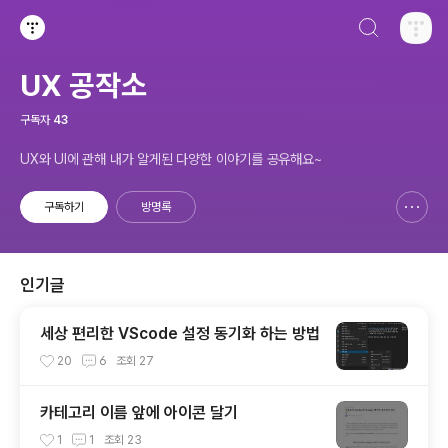
검색하기
티스토리
UX 공작소
구독자
43
UX와 UI에 관해 내가 알게된 다양한 이야기를 공유해요~
구독하기
방명록
신고하기 레이어
열기
인기글
세상 편리한 VScode 설정 동기화 하는 방법
20
6
조회
27
카테고리 이름 앞에 아이콘 달기
1
1
조회
23