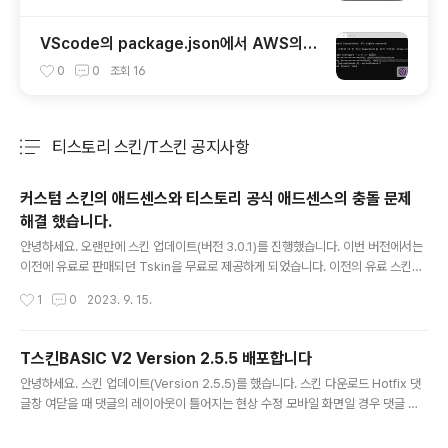
VScode의 package.json에서 AWS의 S
3로 배포하는 방법
0
0
조회
16
티스토리 스킨/T스킨 공지사항
분류 전체보기
주요 글 목록
커스텀 스킨의 애드센스와 티스토리 공식 애드센스의 충돌 문제
해결 했습니다.
글 내용
안녕하세요. 오랜만에 스킨 업데이트(버전 3.0.1)를 진행했습니다. 이번 버전에서는
이전에 유료로 판매되던 Tskin을 무료로 제공하게 되었습니다. 이전의 유료 스킨이
었던만큼 이번 업데이트는 완성도가 높은 스킨을 제공합니다. 티스토리 커스텀 스킨
작성시간
1
0
2023. 9. 15.
에서 애드센스 오류 발생 및 해결 이번 업데이트의 가장 주요한 특징은 애드센스 기
능의 개선입니다. 이제 스킨 설정에서도 광고의 게시와 삭제를 토글버튼으로 쉽게 조
절할 수 있도록 처리되었습니다. 문제 발생 티스토리 커스텀 스킨에서 애드센스 개선
T스킨BASIC V2 Version 2.5.5 배포합니다
과정 중 발생한 문제에 대해 설명드리겠습니다. 티스토리가 애드센스 광고를 공식적
글 내용
안녕하세요. 스킨 업데이트(Version 2.5.5)를 했습니다. 스킨 다운로드 Hotfix 댓
으로 적용하게 되면서, 공식 스킨이나 애드센스가 적용되지 않은 기존 스킨에서는 쉽
글창 여닫을 때 댓글의 레이아웃이 틀어지는 현상 수정 모바일 화면일 경우 댓글 글
게 광고를 추가할 수 있게 되었지만, 수동으로 애드센스 코드를 ..
쓰기 버튼이 보이지 않던 부분 수정 수정된 파일 script.js style.css