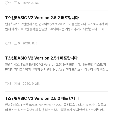
작성시간
2
5
2022. 6. 16.
T스킨BASIC V2 Version 2.5.2 배포합니다
글 내용
안녕하세요. 오랜만에 스킨 업데이트(Version 2.5.2)를 했습니다. 티스토리에서 이
번에 카카오 로그인 방식을 반영했고 수익이라는 기능이 추가가 되었습니다. 그에 따
라 T스킨도 적절히 반영하였습니다. [스킨 다운로드 바로가기]내용 변경티스토리의
카카오 로그인과 수익(애드핏, 애드센스) 기능 추가에 따른 스킨 현행화 반영 적용 태
작성시간
2
0
2020. 11. 3.
그 결과 리스트 화면 표현 수정 본문 좌측 댓글 화면 기능 개선 Hotfix모바일 화면 카
드형 리스트 화면 정리 수정된 파일 skin.html style.css images script.js ven
dor.js
T스킨BASIC V2 Version 2.5.1 배포합니다
글 내용
안녕하세요. T스킨 BASIC V2 Version 2.5.1을 배포합니다. 내용 변경 리스트 화
면에서 카테고리명과 날짜의 위치 변경 Hotfix 검색창 포커스 시 테두리 검정 색상
수정 게시판템플릿 사용 시 글 수정 후 창이 열리지 않거나 닫히지 않는 오류 수정 관
리자 화면의 사이드바 나의 링크 영역 제목 제목 오타 수정 수정된 파일 skin.html s
작성시간
3
6
2020. 9. 25.
tyle.css images script.js 다운로드하러 가기 [T스킨 BASIC V2 Version 2.4.
0 다운로드 바로가기
T스킨BASIC V2 Version 2.5.0 배포합니다
글 내용
안녕하세요. T스킨 BASIC V2 Version 2.5.0을 배포합니다. 기능 추가 1. 블로그
의 포스트 리스트 화면에서 일반 리스트 보기 설정 추가 첫 화면인 리스트에서 카드