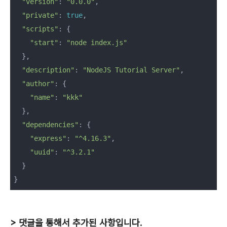
"version"
: 
"0.0.0"
,

"private"
: 
true
,

"scripts"
: {

"start"
: 
"node index.js"
  },

"description"
: 
"NodeJS Tutorial Server"
,

"author"
: {

"name"
: 
"kkk"
  },

"dependencies"
: {

"express"
: 
"^4.16.3"
,

"uuid"
: 
"^3.2.1"
  }

}
> 댓글을 통해서 추가된 사항입니다.