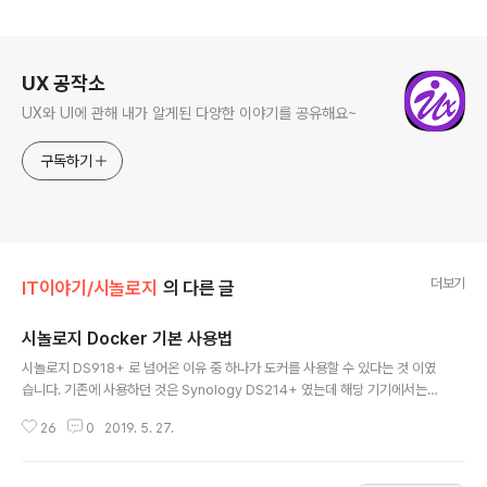
로그 정보
UX 공작소
UX와 UI에 관해 내가 알게된 다양한 이야기를 공유해요~
구독하기
더보기
IT이야기/시놀로지
의 다른 글
시놀로지 Docker 기본 사용법
글 내용
시놀로지 DS918+ 로 넘어온 이유 중 하나가 도커를 사용할 수 있다는 것 이였
습니다. 기존에 사용하던 것은 Synology DS214+ 였는데 해당 기기에서는
성능 때문이였는지 Docker패키지를 설치할 수 없었습니다. 저도 도커 초보라
26
0
2019. 5. 27.
서 많이 알지는 못하지만 정리차원으로 포스팅을 해 볼까 합니다. 도커란 무엇
인가??도커란 컨테이너 기반의 오픈소스 가상화 플랫폼입니다. 라고 인터넷에
많이 올라와 있으나 초보자들에게는 이게 뭔~ 소린가~ 할 것입니다. 그래서 짧