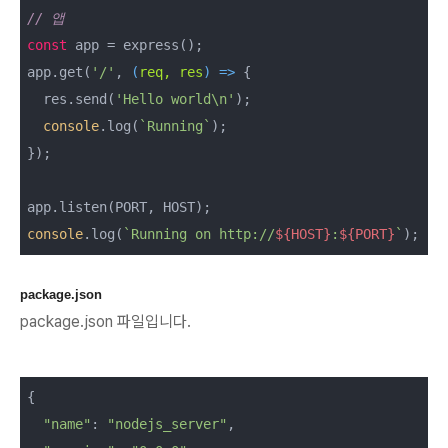
// 앱
const
 app = express();

app.get(
'/'
, 
(
req, res
) =>
 {

  res.send(
'Hello world\n'
);

console
.log(
`Running`
);

});

console
.log(
`Running on http://
${HOST}
:
${PORT}
`
);
package.json
package.json 파일입니다.
{

"name"
: 
"nodejs_server"
,
