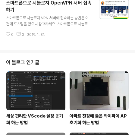
스마트폰으로 시놀로지 OpenVPN 서버 접속
고 간단하게 풀어서 설명을 먼저 해 볼까 합니다. VirtualBox, VMware 같은
가상머신이라는 것이 있습니다. 가상머신은 컴퓨터 안에 또 다른 가상의 컴퓨터
하기
글 내용
를 띄우는 기술을 말하는데 MAC컴퓨터에 windows를, Windows컴퓨터에
스마트폰으로 시놀로지 VPN 서버에 접속하는 방법은 이
서..
전에 포스팅을 헀으니 참고하세요. 스마트폰으로 시놀로지
VPN 서버에 접속하기 이번에는 OpenVPN으로 접속하는
0
0
2019. 1. 31.
방법입니다. 이전 포스팅에 시놀로지에 OpenVPN 서버를
설정하는 방법도 포스팅을 했으니 참고하세요. 시놀로지 V
PN 서버와 VPN PLUS은 무엇이 다른것인가 스마트폰으
로 시놀로지 OpenVPN 추가하기 OpenVPN은 오픈소스
라 무료로 사용할 수 있고 현재 많은 VPN 업체에서도 사용
이 블로그 인기글
하고있는프로토콜입니다. 비교적 안전하고 속도도 괜찮은
VPN이라고 보시면 됩니다. 다만 앱(프로그램)도 깔아야
하고 Config파일도 설정해야 하고 다소 복잡한 과정을 거
쳐야 합니다. 먼저 플레이스토어에서 OpenVPN 앱을 찾
아서 설치해야 합니다. 그러..
세상 편리한 VScode 설정 동기
아파트 천정에 붙은 와이파이 AP
화 하는 방법
초기화 하는 방법