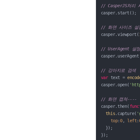
// CasperJS처리
casper.start();

// 화면 사이즈 설
casper.viewport(
// UserAgent 설
casper.userAgent
// 강아지로 검색
var
 text = 
encod
casper.open(
'htt
// 화면 캡쳐---- (
casper.then(
func
this
.capture(
'
top
:
0
, 
left
:
  });

});
