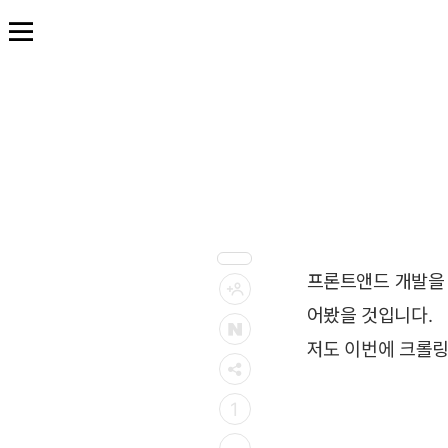
본
문
바
로
가
기
프론트앤드 개발을
어봤을 것입니다.
저도 이번에 크롤링
1