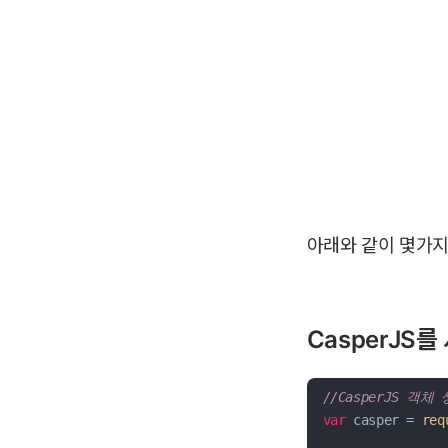
아래와 같이 몇가지
CasperJS를
//CasperJS 객체
var
 casper = 
req