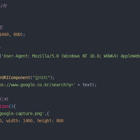
 시작
정
1400
, 
800
);

정
(
'User-Agent: Mozilla/5.0 (Windows NT 10.0; WOW64) AppleWeb
eURIComponent
(
"강아지"
);

ps://www.google.co.kr/search?q='
 + text);

¦4)
tion
(
)
{

google-capture.png'
,{

0
, 
width
: 
1400
, 
height
: 
800