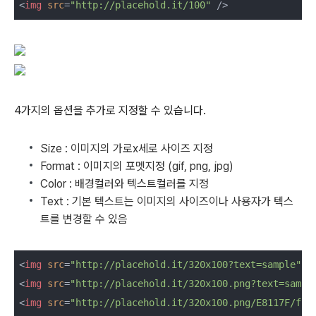
<
img
src
=
"http://placehold.it/100"
 />
4가지의 옵션을 추가로 지정할 수 있습니다.
Size : 이미지의 가로x세로 사이즈 지정
Format : 이미지의 포멧지정 (gif, png, jpg)
Color : 배경컬러와 텍스트컬러를 지정
Text : 기본 텍스트는 이미지의 사이즈이나 사용자가 텍스
트를 변경할 수 있음
<
img
src
=
"http://placehold.it/320x100?text=sample"
 /
<
img
src
=
"http://placehold.it/320x100.png?text=sampl
<
img
src
=
"http://placehold.it/320x100.png/E8117F/fff