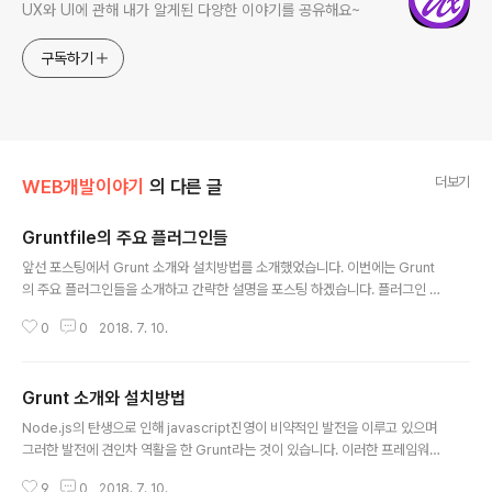
UX와 UI에 관해 내가 알게된 다양한 이야기를 공유해요~
구독하기
더보기
WEB개발이야기
의 다른 글
Gruntfile의 주요 플러그인들
글 내용
앞선 포스팅에서 Grunt 소개와 설치방법를 소개했었습니다. 이번에는 Grunt
의 주요 플러그인들을 소개하고 간략한 설명을 포스팅 하겠습니다. 플러그인 G
runt.js에서 말하는 플러그인과 Node.js에서 말하는 패키지는 동일한 것입니
0
0
2018. 7. 10.
다. 그래서 Grunt에서 패키지를 설치하는 방법과 Node.js에서 패키지를 설치
하는 방법이 동일합니다. 플러그인 찾기 대부분의 Grunt 플러그인들은 Grunt
사이트의 Plugin 메뉴에서 확인할 수 있습니다. 먼저 Grunt웹사이트의 플러그
Grunt 소개와 설치방법
인 메뉴로 이동합니다. 원하는 기능의 플러그인을 검색창을 이용하여 검색을 합
글 내용
니다. 검색결과의 플러그인 리스트중에 하나를 선택하여 설치방법을 확인합니
Node.js의 탄생으로 인해 javascript진영이 비약적인 발전을 이루고 있으며
다. 찾는 플러그인이 명확하지 않다면 검색결과 중 **다운로드 수가 많은 것**
그러한 발전에 견인차 역활을 한 Grunt라는 것이 있습니다. 이러한 프레임워크
이나..
를 javascript Task기반 빌드 Tools이라고 하는데 과연 이것이 무엇인지, 그
9
0
2018. 7. 10.