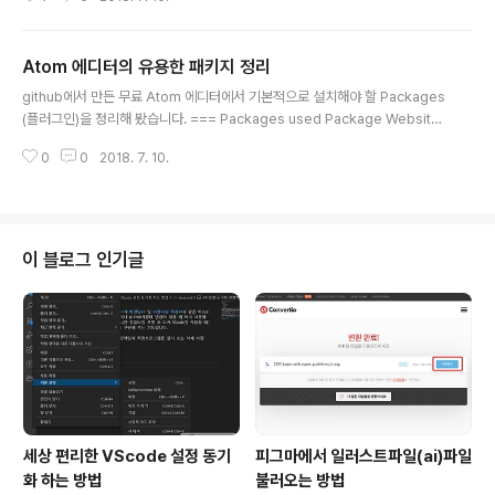
리고 어떻게 설치하고 사용하는지에 대해 포스팅을 하려고 합니다. Gruntjs란
무엇인가. Grunt 또는 Gruntjs라고 하며 인터넷을 검색하면 Task기반 빌드
툴이라고 나옵니다. 풀어서 설명을 하면… Node.js를 기반으로 하고있는 무수
Atom 에디터의 유용한 패키지 정리
한 패키지들 중에 프로젝트에서 필요한 패키지들을 설치하고 그 패키지들을 미
글 내용
리 설정한 순서와 옵션에 맞게 자동으로 명령어를 실행시켜주는 Tool이라고 보
github에서 만든 무료 Atom 에디터에서 기본적으로 설치해야 할 Packages
면 됩니다. 마치 Desktop컴퓨터의 `.bat ` 배치파일과..
(플러그인)을 정리해 봤습니다. === Packages used Package Website
설명 O sync-settings https://atom.io/packages/sync-settings Ato
0
0
2018. 7. 10.
m에디터의 설정을 저장해서 어디에서든 동일한 환경으로 에디팅을 할 수 있게
해줌 O atom-beautify https://atom.io/packages/atom-beautify HT
ML, CSS, JavaScript, PHP의 코드 정렬 O color-picker https://atom.i
o/packages/color-picker 에디터에서 바로 컬러값을 보고 선택할 수 있음
O Remote-FTP https://atom..
이 블로그 인기글
세상 편리한 VScode 설정 동기
피그마에서 일러스트파일(ai)파일
화 하는 방법
불러오는 방법