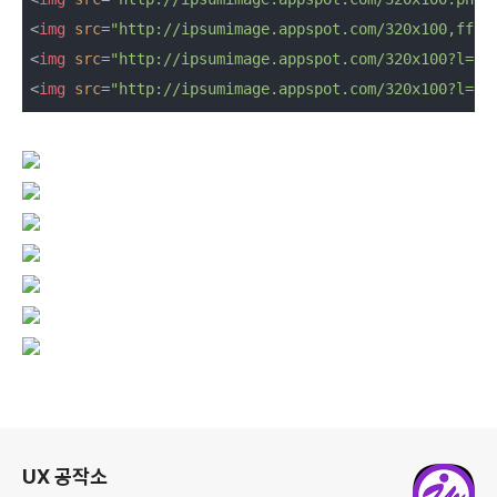
<
img
src
=
"http://ipsumimage.appspot.com/320x100,ff77
<
img
src
=
"http://ipsumimage.appspot.com/320x100?l=Ip
<
img
src
=
"http://ipsumimage.appspot.com/320x100?l=Ip
로그 정보
UX 공작소