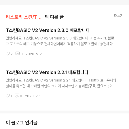
더보기
티스토리 스킨/T스킨 공지사항
의 다른 글
T스킨BASIC V2 Version 2.3.0 배포합니다
글 내용
안녕하세요. T스킨BASIC V2 Version 2.3.0 배포합니다. 기능 추가 1. 블로
그 포스트의 태그 기능으로 전체화면이미지 적용하기 블로그 글에 [@전체화면
이미지@]태그로 블로그 글의 상단에 전체화면크기의 랜덤이미지가 적용되게
2
0
2020. 9. 2.
하였습니다. 자세한 설명은 아래 포스트를 참고하세요. 블로그 포스트의 태그
기능으로 전체화면이미지 적용하기 수정된 파일 skin.html style.css image
s script.js 다운로드하러 가기 T스킨BASIC V2 Version 2.3.0 다운로드 바
T스킨BASIC V2 Version 2.2.1 배포합니다
로가기
글 내용
안녕하세요. T스킨BASIC V2 Version 2.2.1 배포합니다. Hotfix 브라우저의
넓이를 축소할 때 모바일 화면의 크기에 다다르면 기능버튼(구독, 글요소..)이
화면의 가장 아래로 내려가야 하는데 어설프게 상단쪽에 위치하던 것을 가장 아
1
0
2020. 9. 1.
래로 오개 수정하였습니다. T스킨이 반응형으로 설계가 되어 있는데 화면 구조
의 안정성을 위해 모바일로 전환하는 시점을 768px로 조정하였습니다. 좌측
의 댓글 창을 닫았을 때 나오는 TOC(Table of Content)에 대해 넓이 공간
확보가 된 992px이상일 경우에만 나오게 했습니다. 기타 코드의 안정화 작업
이 있었습니다. 수정된 파일 skin.html style.css images script.js vendo
이 블로그 인기글
r.js vendor.css