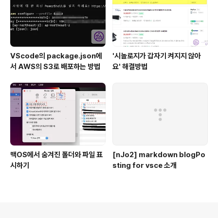
VScode의 package.json에
'시놀로지가 갑자기 켜지지 않아
서 AWS의 S3로 배포하는 방법
요' 해결방법
맥OS에서 숨겨진 폴더와 파일 표
[nJo2] markdown blogPo
시하기
sting for vsce 소개
의안내