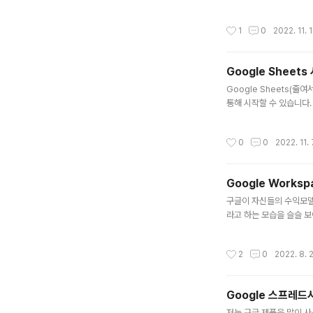
고, 직접 항목을 입력해서
목록 리스트를 만들어 놓고
작성시간
1
0
2022. 11. 1
어 있는 것을 볼 수 있습
은 데이..
Google Sheet
글 내용
Google Sheets(
통해 시작할 수 있습니다
다. Google Drive 열
m 로 접근하는 방법이 있습니
작성시간
0
0
2022. 11. 
e.google.com 직접
Google Works
글 내용
구글이 자신들의 수익모델
라고 하는 모습을 슬슬 보
도 완성도 높은 서비스를 
rkspace가 있는데 이
작성시간
2
0
2022. 8. 
Workspace에는 아래의
Google 스프레
글 내용
저는 구글 제품을 많이 사