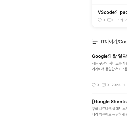
VScode의 pa
0
0
조회
1
IT이야기/Go
분류 전체보기
Google의 할 일
글 내용
저는 구글의 서비스를 사
기기에서 동일한 서비스를
스도 있구요. 저는 할 일
만, 할 일을 관리하는 데
작성시간
0
0
2023. 11. 
전에는 할 일을 관리하는 
이 있어서 소개를 하려고 합
[Google Shee
글 내용
구글 시트나 엑셀에서 소계
니라 엑셀에도 동일하게 존
한 합계를 구하는데, 첫 번
나오는 것이 맞습니다. 체