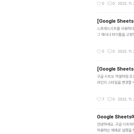
작성시간
0
0
2022. 11. 
해진 금액이므로 틀린 값입니
[Google Shee
글 내용
스프레드시트를 사용하다 
그 헤더나 타이틀을 고정
다. 행 고정하기 행 고정
위치한 자리를 기준으로 
작성시간
0
0
2022. 11. 
선택합니다. 고정을 선택합니
행, 그러니까 1번 행을 고
[Google Shee
글 내용
구글 시트도 엑셀처럼 조건
라인의 스타일을 변경할 수
맞는 경우 자기 자신 셀의
습니다. 일반 조건부 서식
작성시간
7
0
2022. 11. 
에 대해서만 서식을 지정할
건부 서식입니다. 조건은 
는 범위는..
Google Shee
글 내용
안녕하세요. 구글 시트에
적용하는 예제로 설명을 