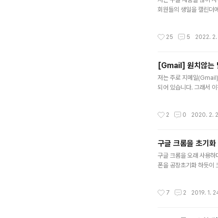
회원들의 생일을 캘린더에 
자괴감이 들기 시작했어요.
리를 스쳤습니다. 그래서
작성시간
25
5
2022. 2.
을 해봤습니다. 1시간이
그러나... 나에게는 비효
를 공..
[Gmail] 원치않
글 내용
저는 주로 지메일(Gmai
되어 있습니다. 그래서 
지금까지 온 모든 이메일
은 해야 겠지요.. 그리
작성시간
2
0
2020. 2. 2
하기 원치않는 발신자의 
스영어 이메일 발송을 신청
일단 해커스를 스팸처..
구글 크롬을 초기화
글 내용
구글 크롬을 오래 사용하
폰을 공장초기화 하듯이 
포스팅하려고 합니다. 모
우저의 우측 상단에 있는
작성시간
7
2
2019. 1. 2
면의 하단으로 내려가면 
을 클릭합니다. 설정초기화
이지, 검색 엔진, 고정 탭이