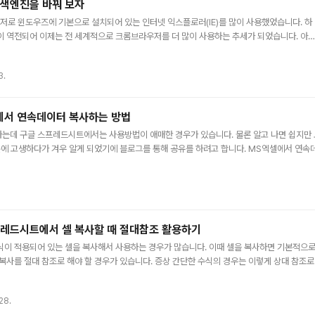
검색엔진을 바꿔 보자
로 윈도우즈에 기본으로 설치되어 있는 인터넷 익스플로러(IE)를 많이 사용했었습니다. 하
이 역전되어 이제는 전 세계적으로 크롬브라우저를 더 많이 사용하는 추세가 되었습니다. 아
8엔진이 자바스크립트 안정적이고 획기적으로 빠르게 처리한다는 것이 알려지면서 부터이지
인 브라우저로 크롬을 주로 사용하는데요. 크롬의 장점인 주소창에 인터넷 주소가 아니라 검색
3.
엔진인 구글검색을 이용하여 검색결과를 보여주고 있습니다. 저는 이것에 매우 만족을 하지만
 네이버 검색이나 다음 검색을 원하는 분도 상당히 많은 것으로 알고 있습니다. 그래서 이번에
를 입력했을 때 ..
서 연속데이터 복사하는 방법
는데 구글 스프레드시트에서는 사용방법이 애매한 경우가 있습니다. 물론 알고 나면 쉽지만 
때문에 고생하다가 겨우 알게 되었기에 블로그를 통해 공유를 하려고 합니다. MS엑셀에서 연속
 노가다를 극적으로 해결해 주는 상당히 유용한 기능이 있는데요. 1~10번까지 순차적으로 자
를 입력해 주는 기능입니다. 복사하고자 하는 내용을 입력하고 .점 부분을 클릭하고 아래로 
를 선택을 하면 첫번째의 내용과 동일한 내용이 복사가 됩니다. 반면 연속 데이터 채우기를 
프레드시트에서 셀 복사할 때 절대참조 활용하기
식이 적용되어 있는 셀을 복사해서 사용하는 경우가 많습니다. 이때 셀을 복사하면 기본적으로
복사를 절대 참조로 해야 할 경우가 있습니다. 증상 간단한 수식의 경우는 이렇게 상대 참조로
)이라는 동일한 값이 불필요하게 반복적으로 들어가야 하는 것을 보고 있어야 하는 심리적 압
한다는 단점이 있습니다. 그래서 셀을 절대참조로 하려고 하는데, 그냥 수식을 복사해서 사용을
28.
면 엑셀은 기본적으로 수식을 복사할때 상대 참조를 하닌까요. 이 문제를 해결하는 것이 이번