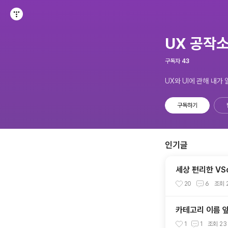
티스토리
UX 공작
구독자
43
UX와 UI에 관해 내가
구독하기
인기글
세상 편리한 VS
20
6
조회
카테고리 이름 
1
1
조회
23