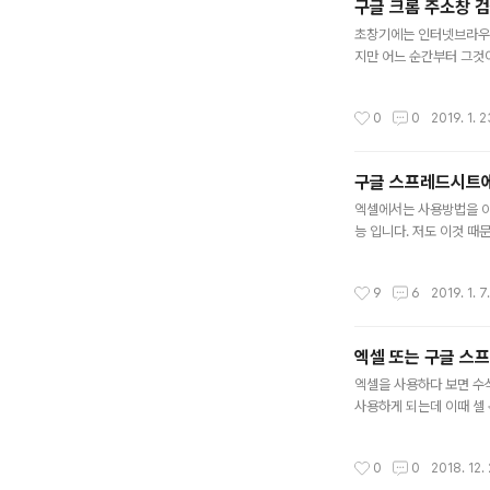
구글 크롬 주소창 
글 내용
초창기에는 인터넷브라우저
지만 어느 순간부터 그것
마도 크롬에서 개발한 V
않을까 합니다. 저도 매
작성시간
0
0
2019. 1. 2
어를 입력하면 기본 검색
국내에서 구글 검색 말고
는 크롬의 주소창에 검색어
구글 스프레드시트에
글 내용
엑셀에서는 사용방법을 아
능 입니다. 저도 이것 
에는 상당히 쉬운면서 단순
차적으로 연속해서 데이터
작성시간
9
6
2019. 1. 7.
아이콘을 눌러서 셀 복사
이 등록이 됩니다. ..
엑셀 또는 구글 스
글 내용
엑셀을 사용하다 보면 수
사용하게 되는데 이때 셀 
습니다. 다만 환율(D라인
에서는 이렇게 사용을 못
작성시간
0
0
2018. 12. 
가 발생을 합니다. 왜냐하